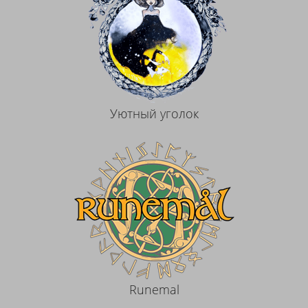
Уютный уголок
Runemal