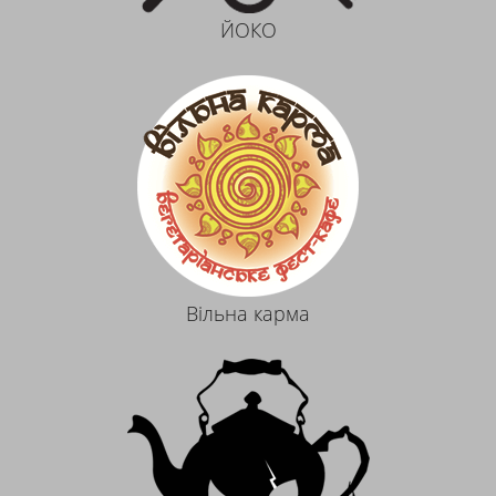
ЙОКО
Вiльна карма