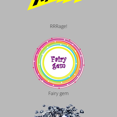
RRRage!
Fairy gem