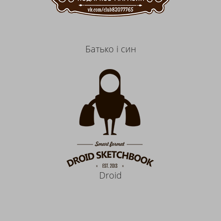
Батько і син
Droid