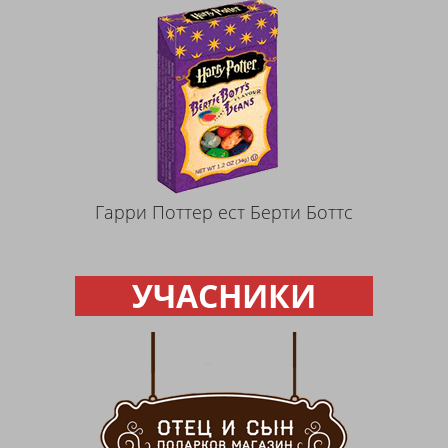
Гарри Поттер ест Берти Боттс
УЧАСНИКИ