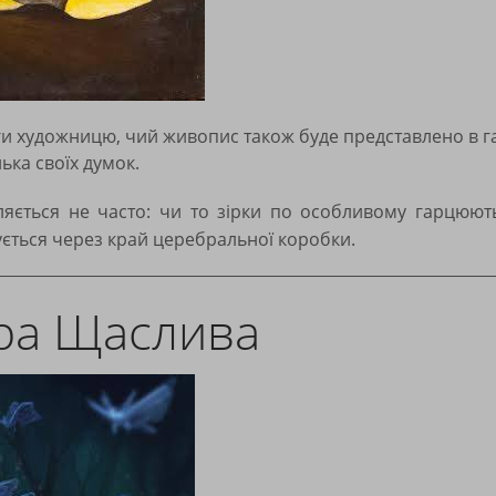
и художницю, чий живопис також буде представлено в гал
ька своїх думок.
вляється не часто: чи то зірки по особливому гарцюю
ється через край церебральної коробки.
ра Щаслива