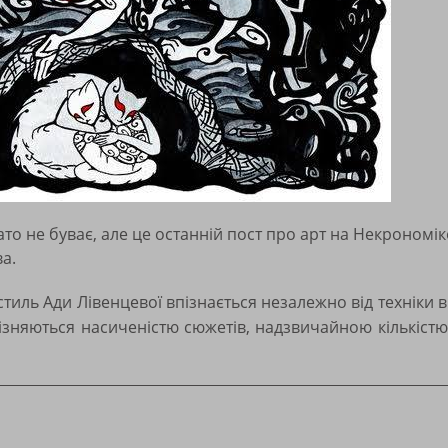
о не буває, але це останній пост про арт на Некрономіко
а.
тиль Ади Лівенцевої впізнається незалежно від техніки 
різняються насиченістю сюжетів, надзвичайною кількістю