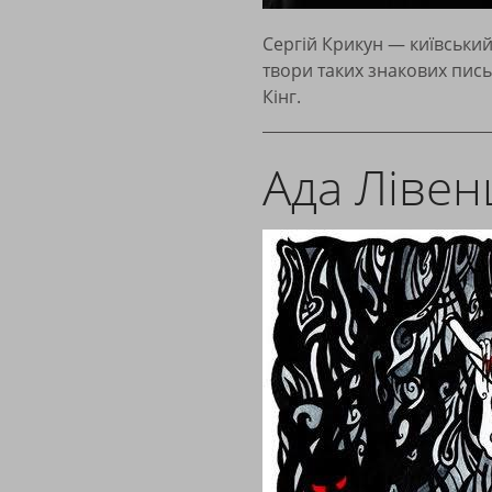
Сергій Крикун — київський
твори таких знакових пись
Кінг.
Ада Лівен