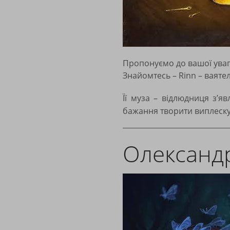
Пропонуємо до вашої уваг
Знайомтесь – Rinn – ваятел
Її муза – відлюдниця з’я
бажання творити виплеску
Олександ