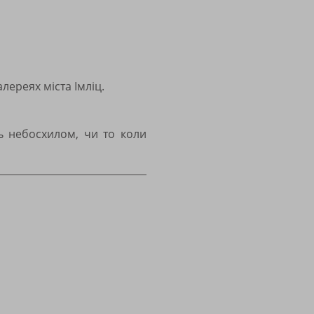
ереях міста Імліц.
ть небосхилом, чи то коли